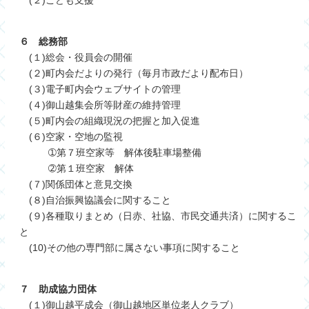
６ 総務部
(１)総会・役員会の開催
(２)町内会だよりの発行（毎月市政だより配布日）
(３)電子町内会ウェブサイトの管理
(４)御山越集会所等財産の維持管理
(５)町内会の組織現況の把握と加入促進
(６)空家・空地の監視
➀第７班空家等 解体後駐車場整備
➁第１班空家 解体
(７)
関係団体と意見交換
(８)自治振興協議会に関すること
(９)各種取りまとめ（日赤、社協、市民交通共済）に関するこ
と
(10)その他の専門部に属さない事項に関すること
７ 助成協力団体
(１)御山越平成会（御山越地区単位老人クラブ）