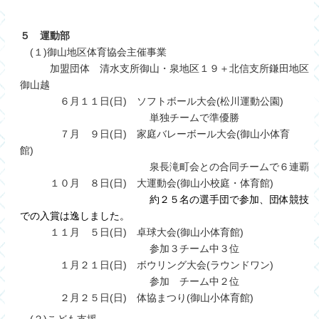
５ 運動部
(１)御山地区体育協会主催事業
加盟団体 清水支所御山・泉地区１９＋北信支所鎌田地区
御山越
６
月１１日(日) ソフトボール大会(松川運動公園)
単独チームで準優勝
７月 ９日(日) 家庭バレーボール大会(御山小体育
館)
泉長滝町会との合同チームで６連覇
１０月 ８日(日) 大運動会(御山小校庭・体育館)
約２５名の選手団で参加、団体競技
での入賞は逸しました。
１１月 ５日(日) 卓球大会(御山小体育館)
参加３チーム中３位
１月２１日(日) ボウリング大会(ラウンドワン)
参加 チーム中２位
２月２５日(日) 体協まつり(御山小体育館)
(２)こども支援