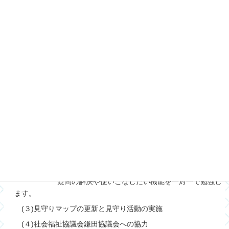
日時 毎週木曜日午前１０時から約４５分（１～３月の冬
季はお休み）
※９月から、「お口のももりん体操」を始めまし
た。
従って、時間は約４５分間になります。
会場 御山越集会所
いきいきももりん体操
➁スマホの使い方勉強会
日時 毎週木曜日午前１０時４５分体操終了後、正午まで
の
約１時間１５分
※９月から、「ももりん体操」の充実により開始
時間が１５分繰り下がりました。
会場 御山越集会所
内容 講義形式ではありません。
疑問の解決や使いこなしたい機能を一対一で勉強し
ます。
(３)見守りマップの更新と見守り活動の実施
(４)社会福祉協議会鎌田協議会への協力