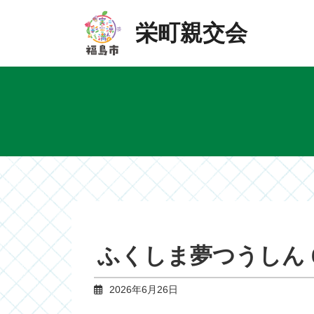
Skip
Skip
to
to
栄町親交会
the
the
content
Navigation
ふくしま夢つうしん 
2026年6月26日