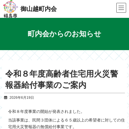
Skip
Skip
to
to
御山越町内会
the
the
content
Navigation
町内会からのお知らせ
令和８年度高齢者住宅用火災警
報器給付事業のご案内
2026年6月19日
令和８年度事業の開始が発表されました。
当該事業は、民間３団体による６５歳以上の希望者に対しての住
宅用火災警報器の無償給付事業です。