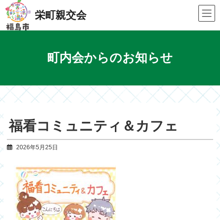
Skip
Skip
to
to
栄町親交会
the
the
content
Navigation
町内会からのお知らせ
福看コミュニティ＆カフェ
2026年5月25日