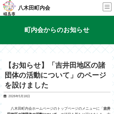
Skip
Skip
to
to
八木田町内会
the
the
content
Navigation
町内会からのお知らせ
【お知らせ】「吉井田地区の諸
団体の活動について」のページ
を設けました
2026年5月18日
八木田町内会ホームページのトップページのメニューに「
吉井