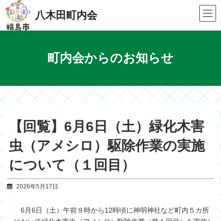
Skip
Skip
to
to
八木田町内会
the
the
content
Navigation
町内会からのお知らせ
【回覧】6月6日（土）緑化木害
虫（アメシロ）駆除作業の実施
について（１回目）
2026年5月17日
6月6日（土）午前９時から12時頃に神明神社など町内５カ所