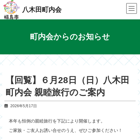
Skip
Skip
to
to
八木田町内会
the
the
content
Navigation
町内会からのお知らせ
【回覧】６月28日（日）八木田
町内会 親睦旅行のご案内
2026年5月17日
本年も恒例の親睦旅行を下記により開催します。
ご家族・ご友人お誘い合せのうえ、ぜひご参加ください！