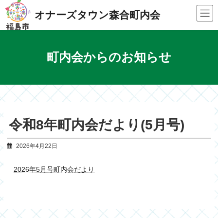
Skip
Skip
to
to
オナーズタウン森合町内会
the
the
content
Navigation
町内会からのお知らせ
令和8年町内会だより(5月号)
2026年4月22日
2026年5月号町内会だより