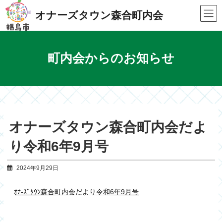
Skip
Skip
to
to
オナーズタウン森合町内会
the
the
content
Navigation
町内会からのお知らせ
オナーズタウン森合町内会だよ
り令和6年9月号
2024年9月29日
ｵﾅ-ｽﾞﾀｳﾝ森合町内会だより令和6年9月号