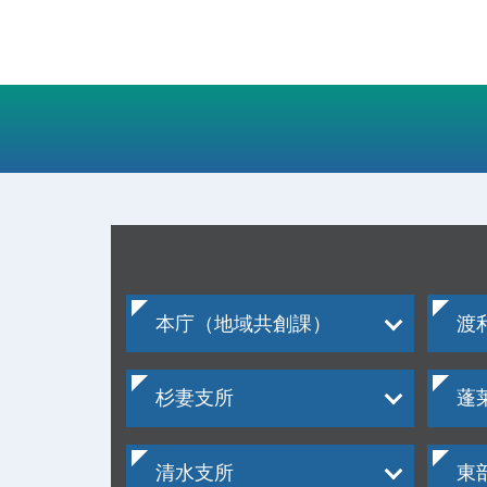
本庁（地域共創課）
渡
杉妻支所
蓬
清水支所
東