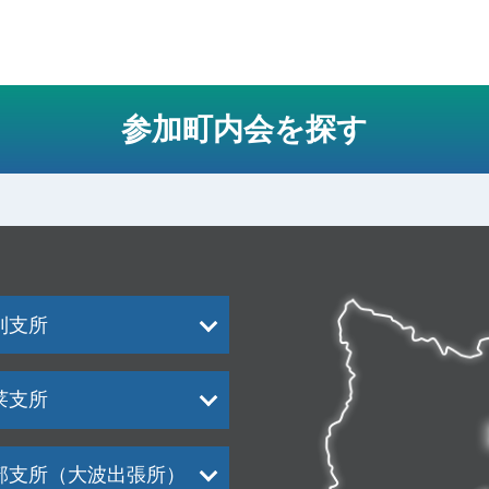
参加町内会を探す
利支所
莱支所
部支所（大波出張所）