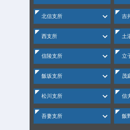
北信支所
吉
西支所
土
信陵支所
立
飯坂支所
茂
松川支所
信
吾妻支所
飯