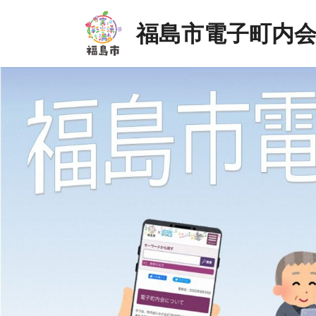
Skip
Skip
to
to
福島市電子町内
the
the
content
Navigation