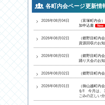
各町内会ページ更新情
2026年08月04日
（富塚町内会）
加申込書
New
2026年08月02日
（郷野目町内
資源回収のお
2026年08月02日
（郷野目町内会
踊り大会のお知
2026年08月02日
（郷野目町内会
2026年08月01日
（御山越町内会
を!! 今月は、
ごみの正しい分