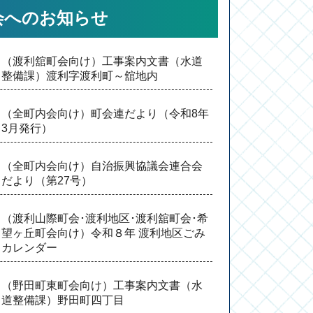
会へのお知らせ
（
渡利舘町会向け）工事案内文書（水道
整備課）渡利字渡利町～舘地内
（
全町内会向け）町会連だより（令和8年
3月発行）
（
全町内会向け）自治振興協議会連合会
だより（第27号）
（
渡利山際町会
･
渡利地区
･
渡利舘町会
･
希
望ヶ丘町会向け）令和８年 渡利地区ごみ
カレンダー
（
野田町東町会向け）工事案内文書（水
道整備課）野田町四丁目