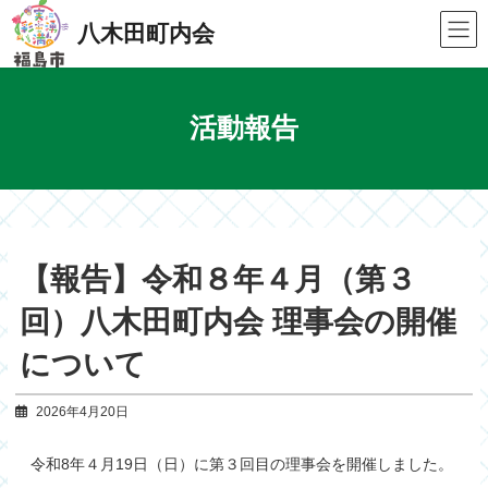
Skip
Skip
to
to
八木田町内会
the
the
content
Navigation
活動報告
【報告】令和８年４月（第３
回）八木田町内会 理事会の開催
について
2026年4月20日
令和8年４月19日（日）に第３回目の理事会を開催しました。