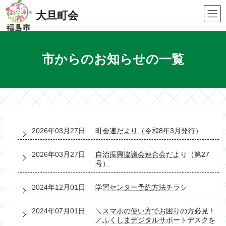
Skip
Skip
to
to
大旦町会
the
the
content
Navigation
市からのお知らせの一覧
2026年03月27日
町会連だより（令和8年3月発行）
2026年03月27日
自治振興協議会連合会だより（第27
号）
2024年12月01日
学習センター予約方法チラシ
2024年07月01日
＼スマホの使い方でお困りの方必見！
／ふくしまデジタルサポートデスクを