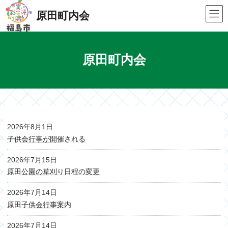
Skip
Skip
to
to
原田町内会
the
the
content
Navigation
原田町内会
2026年8月1日
子供会行事が開催される
2026年7月15日
原田公園の草刈り日程の変更
2026年7月14日
原田子供会行事案内
2026年7月14日