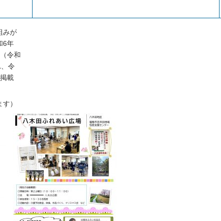
組みが
和6年
」（令和
れ、令
て掲載
ます）