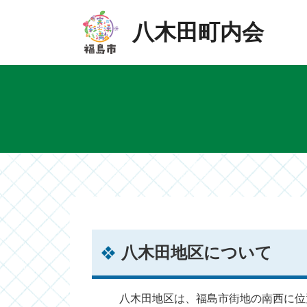
Skip
Skip
to
to
八木田町内会
the
the
content
Navigation
八木田地区について
八木田地区は、福島市街地の南西に位